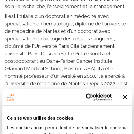
soin, la recherche, l’enseignement et le management.
Il est titulaire d'un doctorat en médecine avec
spécialisation en hématologie, diplômé de l'université
de médecine de Nantes et d'un doctorat avec
spécialisation en biologie des cellules sanguines,
diplômé de l'Université Paris Cité (anciennement
université Paris-Descartes). Le Pr Le Gouill a été
postdoctorant au Dana-Farber Cancer Institute
(Harvard Medical School, Boston, USA). Il a été
nommé professeur d'université en 2010. Il a exercé à
l'université de médecine de Nantes. Depuis 2022, il est
professeur à la faculté de médecine de l'université de
Versailles Saint-Quentin.
Au plan hospitalier, il a exercé au CHU de Nantes de
1996 à 2021 où il a assumé de nombreuses
Ce site web utilise des cookies.
responsabilités dont celle de responsable de l'unité
Les cookies nous permettent de personnaliser le contenu
d'investigation clinique de phase précoce et du