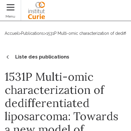
Faire un don
Menu
Accueil
>
Publications
>
1531P Multi-omic characterization of dediff
Liste des publications
1531P Multi-omic
characterization of
dedifferentiated
liposarcoma: Towards
a new model of