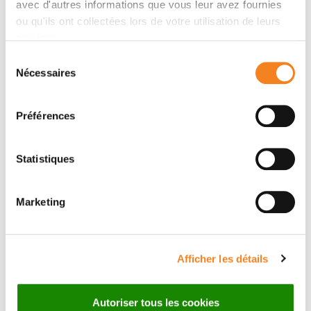
avec d'autres informations que vous leur avez fournies
Auteurs
ou qu'ils ont collectées lors de votre utilisation de leurs
services.
Sélection
Clement Ferrier, Clémence Thebaut, Pierre Levy,
Nécessaires
du
Sandrine Baffert, Bernard Asselain, Roman Rouzier,
consentement
Delphine Hequet
Préférences
Statistiques
Marketing
Afficher les détails
Autoriser tous les cookies