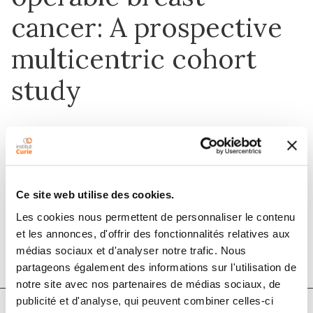
cancer: A prospective
multicentric cohort
study
1 juin 2021
Journal of Gynecology Obstetrics and
Ce site web utilise des cookies.
Human Reproduction
Les cookies nous permettent de personnaliser le contenu
DOI :
10.1016/j.jogoh.2020.101871
et les annonces, d'offrir des fonctionnalités relatives aux
médias sociaux et d'analyser notre trafic. Nous
partageons également des informations sur l'utilisation de
notre site avec nos partenaires de médias sociaux, de
publicité et d'analyse, qui peuvent combiner celles-ci