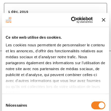
1 déc. 2019
The Lancet
DOI :
10.1016/s0140-6736(19)32959-9
Ce site web utilise des cookies.
Les cookies nous permettent de personnaliser le contenu
et les annonces, d'offrir des fonctionnalités relatives aux
médias sociaux et d'analyser notre trafic. Nous
partageons également des informations sur l'utilisation de
Auteurs
notre site avec nos partenaires de médias sociaux, de
publicité et d'analyse, qui peuvent combiner celles-ci
avec d'autres informations que vous leur avez fournies
Charlotte E Coles, Judith M Bliss, Philip M Poortmans
ou qu'ils ont collectées lors de votre utilisation de leurs
services.
Sélection
Nécessaires
du