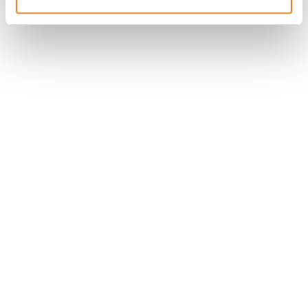
Nous contacter
Nous rejoindre
Annuaire
Actualités
Droits du patient
Presse
Mentions légales
Politique des données personnelles
Gestion des cookies