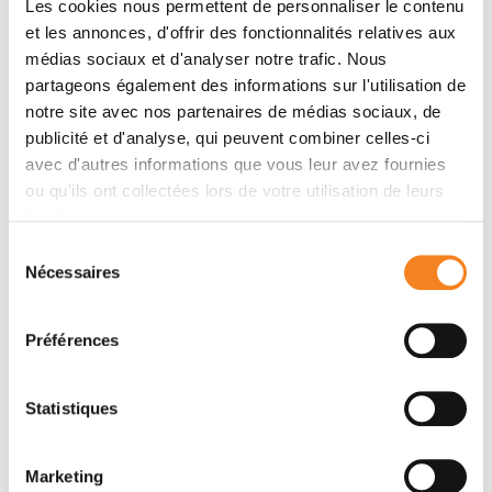
Les cookies nous permettent de personnaliser le contenu
Membres
et les annonces, d'offrir des fonctionnalités relatives aux
médias sociaux et d'analyser notre trafic. Nous
partageons également des informations sur l'utilisation de
notre site avec nos partenaires de médias sociaux, de
publicité et d'analyse, qui peuvent combiner celles-ci
avec d'autres informations que vous leur avez fournies
ou qu'ils ont collectées lors de votre utilisation de leurs
services.
Sélection
Nécessaires
du
ANA-MARIA
CORALIE
consentement
LENNON
GUERIN
Préférences
DUMENIL
Directeur de recherche
Statistiques
Inserm
Marketing