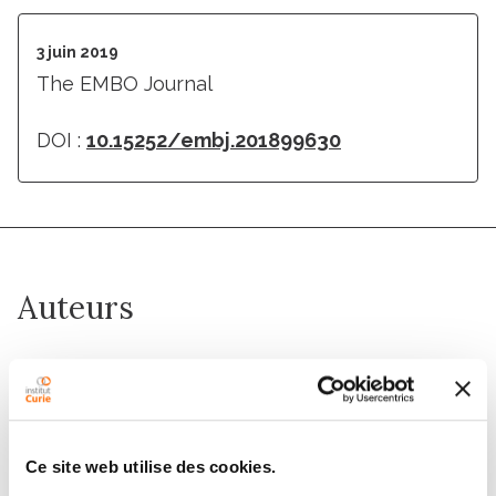
3 juin 2019
The EMBO Journal
DOI :
10.15252/embj.201899630
Auteurs
Daisuke Inoue, Dorian Obino, Judith Pineau, Francesca
Farina, Jérémie Gaillard, Christophe Guerin, Laurent
Blanchoin, Ana‐Maria Lennon‐Duménil, Manuel Théry
Ce site web utilise des cookies.