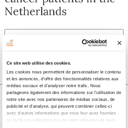
Netherlands
1 sept. 2019
The Breast Journal
DOI :
10.1111/tbj.13376
Ce site web utilise des cookies.
Les cookies nous permettent de personnaliser le contenu
et les annonces, d'offrir des fonctionnalités relatives aux
médias sociaux et d'analyser notre trafic. Nous
partageons également des informations sur l'utilisation de
notre site avec nos partenaires de médias sociaux, de
Auteurs
publicité et d'analyse, qui peuvent combiner celles-ci
avec d'autres informations que vous leur avez fournies
Kay Schreuder, Judith G. Middelburg, Mieke J. Aarts,
ou qu'ils ont collectées lors de votre utilisation de leurs
services.
Jos W. S. Merkus, Philip M. P. Poortmans, Jan J.