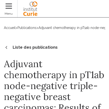
Faire un don
Menu
Accueil
>
Publications
>
Adjuvant chemotherapy in pT1ab node-negative 
Liste des publications
Adjuvant
chemotherapy in pT1ab
node-negative triple-
negative breast
carcinomas: Results of