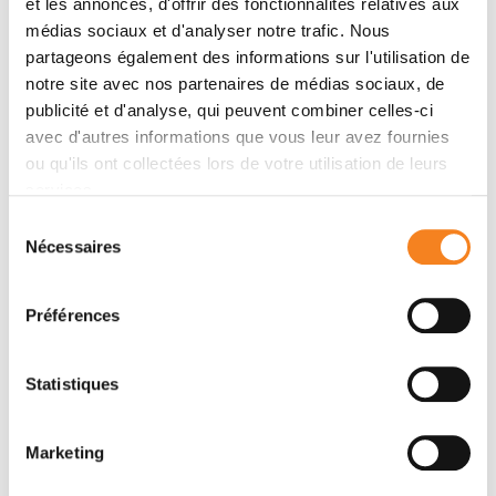
et les annonces, d'offrir des fonctionnalités relatives aux
médias sociaux et d'analyser notre trafic. Nous
partageons également des informations sur l'utilisation de
notre site avec nos partenaires de médias sociaux, de
publicité et d'analyse, qui peuvent combiner celles-ci
avec d'autres informations que vous leur avez fournies
ou qu'ils ont collectées lors de votre utilisation de leurs
services.
Sélection
Nécessaires
du
SEBASTIAN
consentement
AMIGORENA
Préférences
Directeur de recherche
CNRS
Statistiques
Marketing