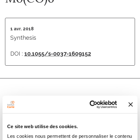
1 avr. 2018
Synthesis
DOI :
10.1055/s-0037-1609152
Auteurs
Sandrine Piguel, Marius Mamone, Jessy Aziz, Julie Le
Bescont
Ce site web utilise des cookies.
Les cookies nous permettent de personnaliser le contenu