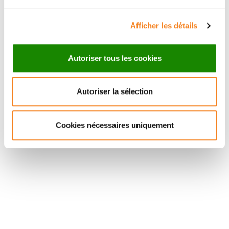
Afficher les détails
Autoriser tous les cookies
Autoriser la sélection
Cookies nécessaires uniquement
Suivez l'Institut Curie
Retrouvez notre actualité sur les réseaux
sociaux et en vous inscrivant à notre newsletter.
Inscrivez-vous à la newsletter