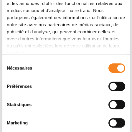
et les annonces, d'offrir des fonctionnalités relatives aux
Résumé
médias sociaux et d'analyser notre trafic. Nous
partageons également des informations sur l'utilisation de
notre site avec nos partenaires de médias sociaux, de
We describe herein the palladium-catalyzed
publicité et d'analyse, qui peuvent combiner celles-ci
aminocarbonylation of nitrogen-containing
avec d'autres informations que vous leur avez fournies
heterocycles with aniline derivatives using
ou qu'ils ont collectées lors de votre utilisation de leurs
molybdenum hexacarbonyl as a CO solid source,
services.
expanding the scope of the limited examples. This
Sélection
method is compatible with a variety of substitutions
Nécessaires
du
on the aniline moiety. The simple reaction conditions
consentement
include easily available Pd(dppf)Cl2 catalyst, DBU as
base in DMF at 120 °C for 3 hours in sealed tube
Préférences
thereby leading to the isolation of 21 compounds with
yields ranging from 18 to 82%. We also show that
Statistiques
double aminocarbonylation reactions are possible in
satisfactory yields regarding both coupling partners.
Marketing