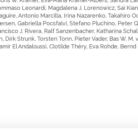
Boris W. Kramer, Eva-Maria Krämer-Albers, Sandra La
Tommaso Leonardi, Magdalena J. Lorenowicz, Sai Kiang
guire, Antonio Marcilla, Irina Nazarenko, Takahiro Oc
rsen, Gabriella Pocsfalvi, Stefano Pluchino, Peter Q
ancisco J. Rivera, Ralf Sanzenbacher, Katharina Scha
, Dirk Strunk, Torsten Tonn, Pieter Vader, Bas W. M.
mir El Andaloussi, Clotilde Théry, Eva Rohde, Bernd
Retrouvez notre actualité sur les réseaux