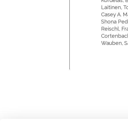
Kordelas, 
Laitinen, 
Casey A. Ma
Shona Pede
Reischl, Fr
Cortenbach
Wauben, Sa