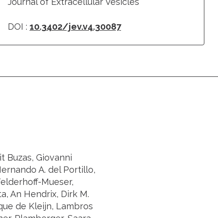
Journal of Extracellular Vesicles
DOI :
10.3402/jev.v4.30087
t Buzas, Giovanni
ernando A. del Portillo,
Felderhoff-Mueser,
, An Hendrix, Dirk M.
que de Kleijn, Lambros