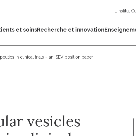
L'Institut C
ients et soins
Recherche et innovation
Enseignem
eutics in clinical trials – an ISEV position paper
lar vesicles