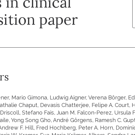
in clinical
sition paper
rs
er, Mario Gimona, Ludwig Aigner, Verena Börger, Edi
thalie Chaput, Devasis Chatterjee, Felipe A. Court, H
Driscoll, Stefano Fais, Juan M. Falcon-Perez, Ursula 
aile, Yong Song Gho, André Görgens, Ramesh C. Gupta
ndrew F. Hill, Fred Hochberg, Peter A. Horn, Domini