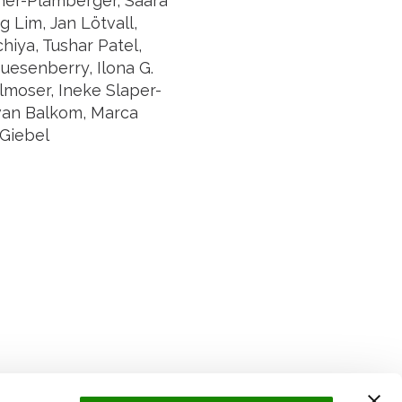
ner-Plamberger, Saara
 Lim, Jan Lötvall,
hiya, Tushar Patel,
uesenberry, Ilona G.
llmoser, Ineke Slaper-
 van Balkom, Marca
 Giebel
Suivez l'Institut Curie
 sociaux et en vous inscrivant à notre newsletter.