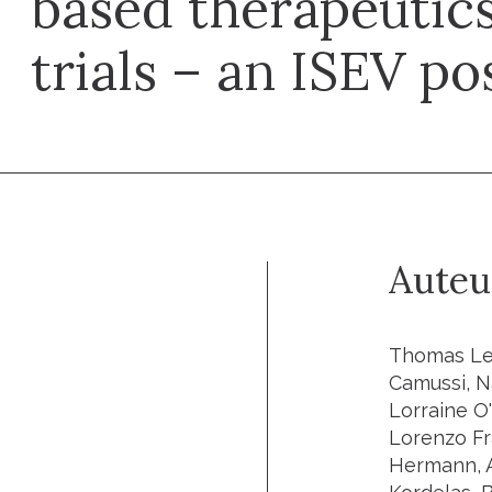
based therapeutics 
trials – an ISEV po
Auteu
Thomas Len
Camussi, Na
Lorraine O'
Lorenzo Fr
Hermann, A