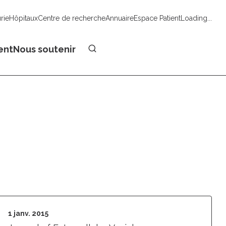
urie
Hôpitaux
Centre de recherche
Annuaire
Espace Patient
Loading...
Faire un don
ent
Nous soutenir
1 janv. 2015