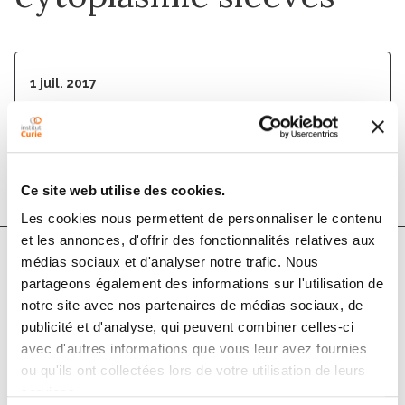
1 juil. 2017
Nature Plants
DOI :
10.1038/nplants.2017.82
Ce site web utilise des cookies.
Les cookies nous permettent de personnaliser le contenu
et les annonces, d'offrir des fonctionnalités relatives aux
médias sociaux et d'analyser notre trafic. Nous
Auteurs
partageons également des informations sur l'utilisation de
notre site avec nos partenaires de médias sociaux, de
publicité et d'analyse, qui peuvent combiner celles-ci
William J. Nicolas, Magali S. Grison, Sylvain Trépout,
avec d'autres informations que vous leur avez fournies
Amélia Gaston, Mathieu Fouché, Fabrice P.
ou qu'ils ont collectées lors de votre utilisation de leurs
Cordelières, Karl Oparka, Jens Tilsner, Lysiane
services.