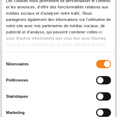
Les cookies nous permettent de personnaliser le contenu
et les annonces, d'offrir des fonctionnalités relatives aux
Membres
médias sociaux et d'analyser notre trafic. Nous
partageons également des informations sur l'utilisation de
notre site avec nos partenaires de médias sociaux, de
publicité et d'analyse, qui peuvent combiner celles-ci
avec d'autres informations que vous leur avez fournies
ou qu'ils ont collectées lors de votre utilisation de leurs
services.
Sélection
Nécessaires
du
consentement
MOUNIRA
Préférences
AMOR-GUERET
Directeur de recherche
CNRS
Statistiques
Marketing