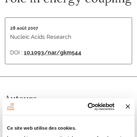
28 août 2007
Nucleic Acids Research
DOI :
10.1093/nar/gkm544
Auteurs
H. Ren, S.-X. Dou, P. Rigolet, Y. Yang, P.-Y. Wang, M.
Amor-Gueret, X. G. Xi
Ce site web utilise des cookies.