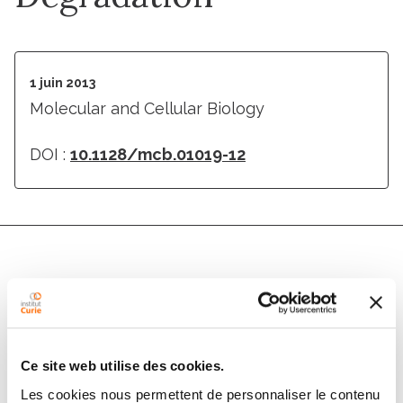
1 juin 2013
Molecular and Cellular Biology
DOI :
10.1128/mcb.01019-12
Auteurs
Yigit Erker, Helene Neyret-Kahn, Jacob S. Seeler,
Anne Dejean, Azeddine Atfi, Laurence Levy
Ce site web utilise des cookies.
Les cookies nous permettent de personnaliser le contenu