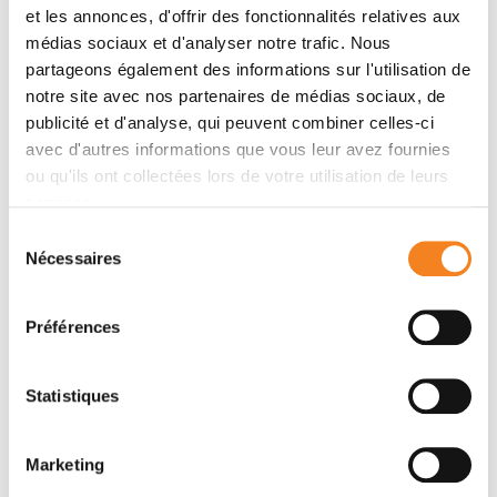
et les annonces, d'offrir des fonctionnalités relatives aux
Membres
médias sociaux et d'analyser notre trafic. Nous
partageons également des informations sur l'utilisation de
notre site avec nos partenaires de médias sociaux, de
publicité et d'analyse, qui peuvent combiner celles-ci
avec d'autres informations que vous leur avez fournies
ou qu'ils ont collectées lors de votre utilisation de leurs
services.
Sélection
Nécessaires
du
consentement
HELENE
Préférences
NEYRET KAHN
Ingénieur de recherche
Statistiques
Marketing