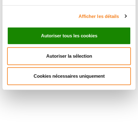
Afficher les détails
Autoriser tous les cookies
Autoriser la sélection
Cookies nécessaires uniquement
Suivez l'Institut Curie
Retrouvez notre actualité sur les réseaux
sociaux et en vous inscrivant à notre newsletter.
Inscrivez-vous à la newsletter