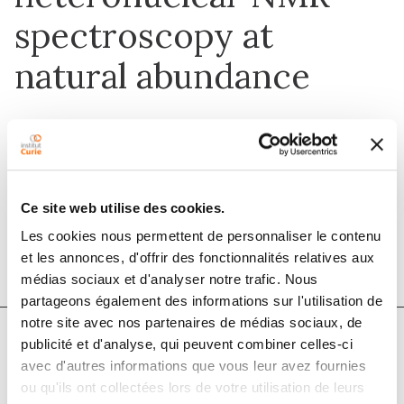
spectroscopy at
natural abundance
1 sept. 1994
Journal of Biomolecular NMR
Ce site web utilise des cookies.
DOI :
10.1007/bf00404278
Les cookies nous permettent de personnaliser le contenu
et les annonces, d'offrir des fonctionnalités relatives aux
médias sociaux et d'analyser notre trafic. Nous
partageons également des informations sur l'utilisation de
notre site avec nos partenaires de médias sociaux, de
publicité et d'analyse, qui peuvent combiner celles-ci
Auteurs
avec d'autres informations que vous leur avez fournies
ou qu'ils ont collectées lors de votre utilisation de leurs