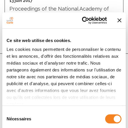
13 juin 2017
Proceedings of the National Academy of
Sciences
DOI :
10.1073/pnas.1706840114
Ce site web utilise des cookies.
Les cookies nous permettent de personnaliser le contenu
et les annonces, d'offrir des fonctionnalités relatives aux
médias sociaux et d'analyser notre trafic. Nous
partageons également des informations sur l'utilisation de
Auteurs
notre site avec nos partenaires de médias sociaux, de
publicité et d'analyse, qui peuvent combiner celles-ci
Juliette Mathieu, Jean-René Huynh
avec d'autres informations que vous leur avez fournies
ou qu'ils ont collectées lors de votre utilisation de leurs
services.
Sélection
Nécessaires
du
consentement