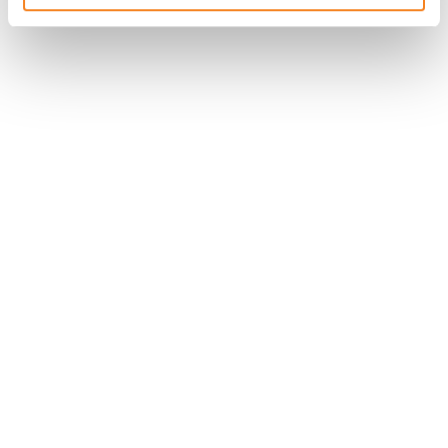
Nous contacter
Nous rejoindre
Annuaire
Actualités
Droits du patient
Presse
Mentions légales
Politique des données personnelles
Gestion des cookies
Signalement