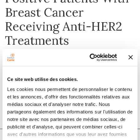
Breast Cancer
Receiving Anti-HER2
Treatments
1 mars 2020
International Journal of Radiation
Ce site web utilise des cookies.
Oncology*Biology*Physics
Les cookies nous permettent de personnaliser le contenu
et les annonces, d'offrir des fonctionnalités relatives aux
DOI :
10.1016/j.ijrobp.2019.12.022
médias sociaux et d'analyser notre trafic. Nous
partageons également des informations sur l'utilisation de
notre site avec nos partenaires de médias sociaux, de
publicité et d'analyse, qui peuvent combiner celles-ci
avec d'autres informations que vous leur avez fournies