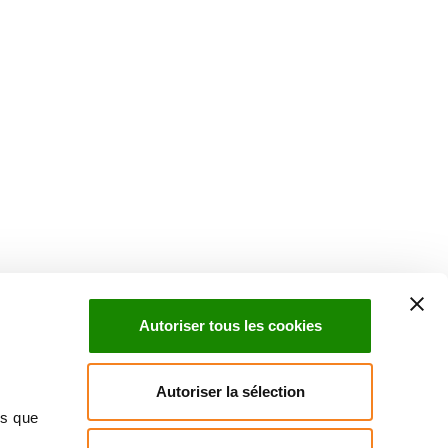
Suivez l'Institut Curie
 sociaux et en vous inscrivant à notre newsletter.
Autoriser tous les cookies
Inscrivez-vous à la newsletter
Autoriser la sélection
ns que