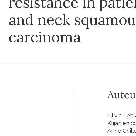
resistance in pati
and neck squamous
carcinoma
Auteu
Olivia Leb
Klijanienko
Anne Chill