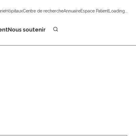
urie
Hôpitaux
Centre de recherche
Annuaire
Espace Patient
Loading...
Faire un don
ent
Nous soutenir