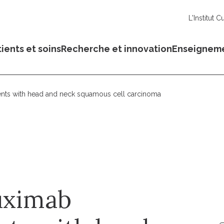
L'Institut C
ients et soins
Recherche et innovation
Enseignem
ients with head and neck squamous cell carcinoma
uximab