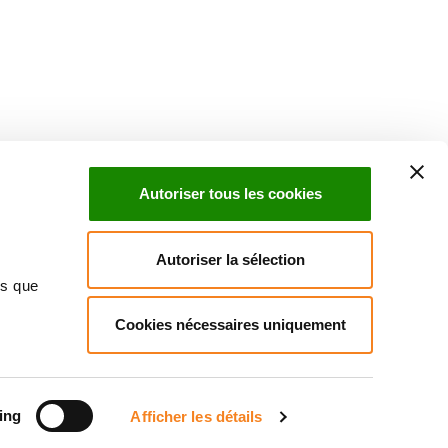
Suivez l'Institut Curie
 sociaux et en vous inscrivant à notre newsletter.
Autoriser tous les cookies
Inscrivez-vous à la newsletter
Autoriser la sélection
ns que
Cookies nécessaires uniquement
ndre
Annuaire
Actualités
Droits du patient
Presse
itique des données personnelles
Gestion des cookies
Signalement
ing
Afficher les détails