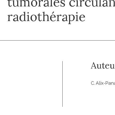
tumorales circulan
radiothérapie
Auteu
C. Alix-Pana