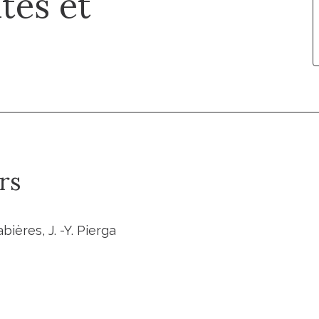
tes et
rs
bières, J. -Y. Pierga