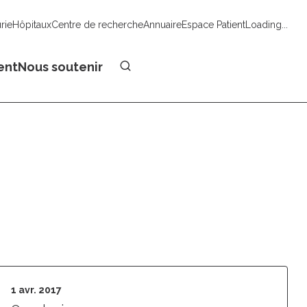
urie
Hôpitaux
Centre de recherche
Annuaire
Espace Patient
Loading...
Faire un don
ent
Nous soutenir
1 avr. 2017