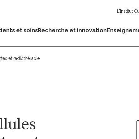
L'Institut C
ients et soins
Recherche et innovation
Enseignem
ntes et radiothérapie
llules