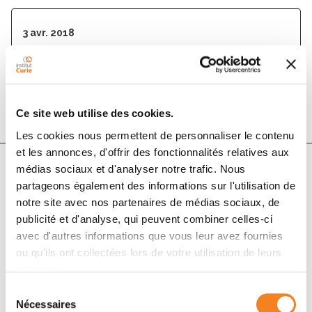
3 avr. 2018
Oncotarget
DOI :
10.18632/oncotarget.24815
Ce site web utilise des cookies.
Les cookies nous permettent de personnaliser le contenu
et les annonces, d'offrir des fonctionnalités relatives aux
médias sociaux et d'analyser notre trafic. Nous
partageons également des informations sur l'utilisation de
Auteurs
notre site avec nos partenaires de médias sociaux, de
publicité et d'analyse, qui peuvent combiner celles-ci
Erminia Romano, Nicole Rufo, Hannelie Korf, Chantal
avec d'autres informations que vous leur avez fournies
Mathieu, Abhishek D. Garg, Patrizia Agostinis
ou qu'ils ont collectées lors de votre utilisation de leurs
services.
Sélection
Nécessaires
du