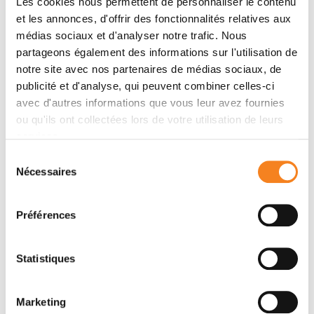
Les cookies nous permettent de personnaliser le contenu
et les annonces, d'offrir des fonctionnalités relatives aux
Membres
médias sociaux et d'analyser notre trafic. Nous
partageons également des informations sur l'utilisation de
notre site avec nos partenaires de médias sociaux, de
publicité et d'analyse, qui peuvent combiner celles-ci
avec d'autres informations que vous leur avez fournies
ou qu'ils ont collectées lors de votre utilisation de leurs
services.
Sélection
Nécessaires
du
consentement
ELIANE
Préférences
PIAGGIO
Directeur de recherche
Inserm
Statistiques
Marketing