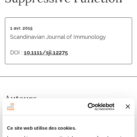
1 avr. 2015
Scandinavian Journal of Immunology
DOI :
10.1111/sji.12275
Auteurs
R. Elhage, M. Cheraï, B. Levacher, G. Darrasse-Jeze, C.
Baillou, X. Zhao, A.-M. Khatib, E. Piaggio, D. Klatzmann
Ce site web utilise des cookies.