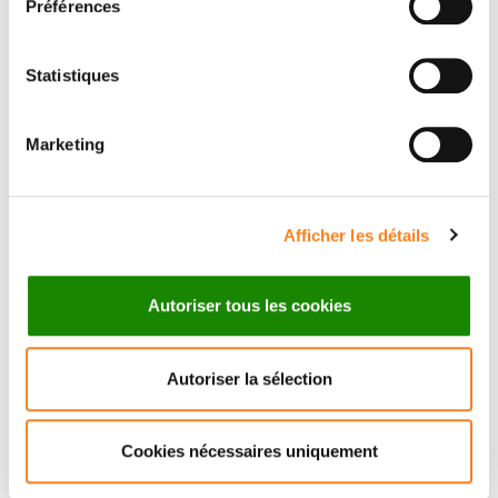
Préférences
Statistiques
Suivez l'Institut Curie
Marketing
Retrouvez notre actualité sur les réseaux
Afficher les détails
sociaux et en vous inscrivant à notre newsletter.
Autoriser tous les cookies
Inscrivez-vous à la newsletter
Autoriser la sélection
Cookies nécessaires uniquement