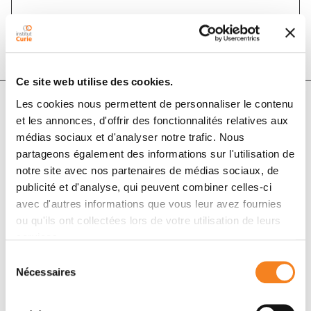
DOI :
10.18632/oncoscience.238
Ce site web utilise des cookies.
Les cookies nous permettent de personnaliser le contenu
et les annonces, d'offrir des fonctionnalités relatives aux
Auteurs
médias sociaux et d'analyser notre trafic. Nous
partageons également des informations sur l'utilisation de
Diana Passaro, Christine Tran Quang, Jacques
notre site avec nos partenaires de médias sociaux, de
Ghysdael
publicité et d'analyse, qui peuvent combiner celles-ci
avec d'autres informations que vous leur avez fournies
ou qu'ils ont collectées lors de votre utilisation de leurs
services.
Sélection
Nécessaires
du
consentement