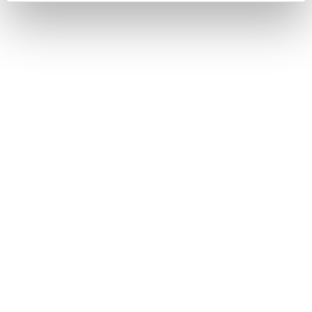
Nous contacter
Nous rejoindre
Annuaire
Actualités
Droits du patient
Presse
Mentions légales
Politique des données personnelles
Gestion des cookies
Signalement