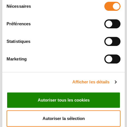
Sélection
Nécessaires
du
consentement
Préférences
Statistiques
Marketing
Suivez l'Institut Curie
Afficher les détails
Retrouvez notre actualité sur les réseaux
Autoriser tous les cookies
sociaux et en vous inscrivant à notre newsletter.
Autoriser la sélection
Inscrivez-vous à la newsletter