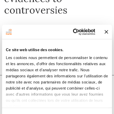
controversies
1 déc. 2020
Critical Reviews in Oncology/Hematology
Ce site web utilise des cookies.
DOI :
10.1016/j.critrevonc.2020.103121
Les cookies nous permettent de personnaliser le contenu
et les annonces, d'offrir des fonctionnalités relatives aux
médias sociaux et d'analyser notre trafic. Nous
partageons également des informations sur l'utilisation de
notre site avec nos partenaires de médias sociaux, de
publicité et d'analyse, qui peuvent combiner celles-ci
Auteurs
avec d'autres informations que vous leur avez fournies
ou qu'ils ont collectées lors de votre utilisation de leurs
services.
Pierre Loap, Krassen Kirov, Youlia Kirova