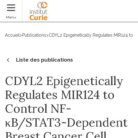
Faire un don
Menu
Accueil
>
Publications
>
CDYL2 Epigenetically Regulates MIR124 to C
Liste des publications
CDYL2 Epigenetically
Regulates MIR124 to
Control NF-
κB/STAT3-Dependent
Breast Cancer Cell