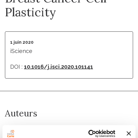
Plasticity
1 juin 2020
iScience
DOI :
10.1016/j.isci.2020.101141
Auteurs
Maha Siouda, Audrey D. Dujardin, Laetitia Barbollat-
Boutrand, Marco A. Mendoza-Parra, Benjamin Gibert,