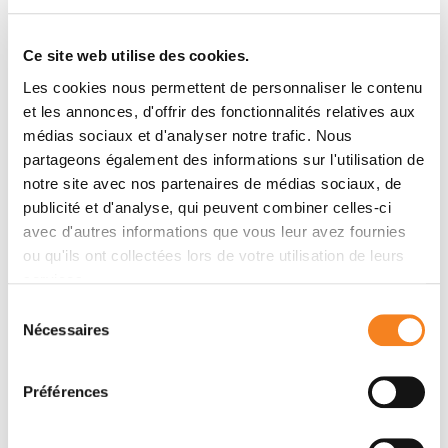
Maria Ouzounova, Jebrane Bouaoud, Laurie Tonon,
Marie Robert, Jean-Philippe Foy, Vincent Lavergne,
Ce site web utilise des cookies.
Serge N. Manie, Alain Viari, Alain Puisieux, Gabriel
Les cookies nous permettent de personnaliser le contenu
Ichim, Hinrich Gronemeyer, Pierre Saintigny, Peter
et les annonces, d'offrir des fonctionnalités relatives aux
Mulligan
médias sociaux et d'analyser notre trafic. Nous
partageons également des informations sur l'utilisation de
notre site avec nos partenaires de médias sociaux, de
Membres
publicité et d'analyse, qui peuvent combiner celles-ci
avec d'autres informations que vous leur avez fournies
ou qu'ils ont collectées lors de votre utilisation de leurs
services.
Sélection
Nécessaires
du
consentement
Préférences