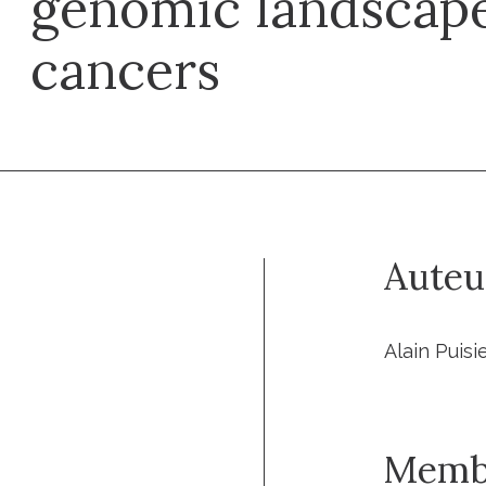
genomic landscape
cancers
Auteu
Alain Puis
Memb