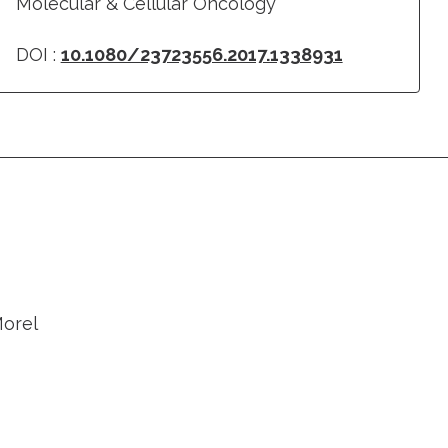
Molecular & Cellular Oncology
DOI :
10.1080/23723556.2017.1338931
Morel