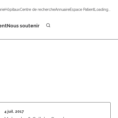
urie
Hôpitaux
Centre de recherche
Annuaire
Espace Patient
Loading...
Faire un don
ent
Nous soutenir
4 juil. 2017