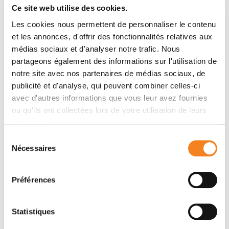
Ce site web utilise des cookies.
Daniele Fachinetti, Glennis A. Logsdon, Amira Abdullah,
Evan B. Selzer, Don W. Cleveland, Ben E. Black
Les cookies nous permettent de personnaliser le contenu
et les annonces, d'offrir des fonctionnalités relatives aux
médias sociaux et d'analyser notre trafic. Nous
Membres
partageons également des informations sur l'utilisation de
notre site avec nos partenaires de médias sociaux, de
publicité et d'analyse, qui peuvent combiner celles-ci
avec d'autres informations que vous leur avez fournies
ou qu'ils ont collectées lors de votre utilisation de leurs
services.
Sélection
Nécessaires
du
consentement
Préférences
DANIELE
FACHINETTI
Statistiques
Directeur de recherche