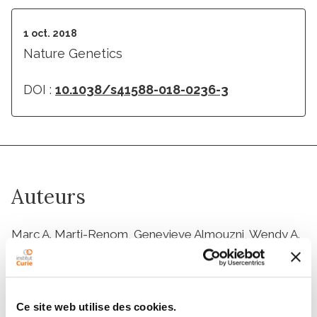
1 oct. 2018
Nature Genetics
DOI :
10.1038/s41588-018-0236-3
Auteurs
Marc A. Marti-Renom, Genevieve Almouzni, Wendy A.
Bickmore, Kerstin Bystricky, Giacomo Cavalli, Peter
Fraser, Susan M. Gasser, Luca Giorgetti, Edith Heard,
Mario Nicodemi, Marcelo Nollmann, Modesto
Orozco, Ana Pombo, Maria-Elena Torres-Padilla
Ce site web utilise des cookies.