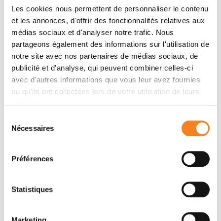
Les cookies nous permettent de personnaliser le contenu
et les annonces, d'offrir des fonctionnalités relatives aux
Membres
médias sociaux et d'analyser notre trafic. Nous
partageons également des informations sur l'utilisation de
notre site avec nos partenaires de médias sociaux, de
publicité et d'analyse, qui peuvent combiner celles-ci
avec d'autres informations que vous leur avez fournies
ou qu'ils ont collectées lors de votre utilisation de leurs
services.
Sélection
Nécessaires
du
consentement
GENEVIEVE
Préférences
ALMOUZNI
Directeur de recherche
Statistiques
CNRS
Marketing