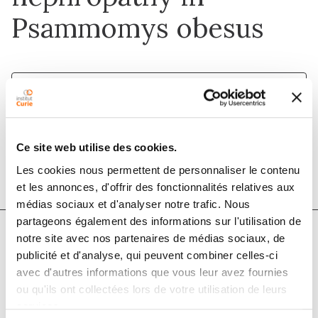
Psammomys obesus
1 mai 2017
Saudi Journal of Biological Sciences
Ce site web utilise des cookies.
DOI :
10.1016/j.sjbs.2016.05.009
Les cookies nous permettent de personnaliser le contenu
et les annonces, d'offrir des fonctionnalités relatives aux
médias sociaux et d'analyser notre trafic. Nous
partageons également des informations sur l'utilisation de
notre site avec nos partenaires de médias sociaux, de
Auteurs
publicité et d'analyse, qui peuvent combiner celles-ci
avec d'autres informations que vous leur avez fournies
ou qu'ils ont collectées lors de votre utilisation de leurs
Djamila Aroune, Farid Libdiri, Sophie Leboucher,
services.
Boubekeur Maouche, Sergio Marco, Salima El-Aoufi