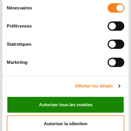
Sélection
Nécessaires
du
Membres
consentement
Préférences
Statistiques
Marketing
Afficher les détails
WOLFGANG
KEIL
Chargé de recherche
Autoriser tous les cookies
CNRS
Autoriser la sélection