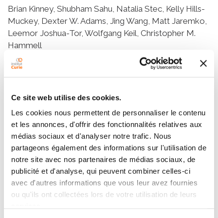
Brian Kinney, Shubham Sahu, Natalia Stec, Kelly Hills-
Muckey, Dexter W. Adams, Jing Wang, Matt Jaremko,
Leemor Joshua-Tor, Wolfgang Keil, Christopher M.
Hammell
Equipes
Ce site web utilise des cookies.
Les cookies nous permettent de personnaliser le contenu
Équipe
et les annonces, d'offrir des fonctionnalités relatives aux
Biologie quantitative du développement
médias sociaux et d'analyser notre trafic. Nous
WOLFGANG KEIL
partageons également des informations sur l'utilisation de
notre site avec nos partenaires de médias sociaux, de
publicité et d'analyse, qui peuvent combiner celles-ci
avec d'autres informations que vous leur avez fournies
ou qu'ils ont collectées lors de votre utilisation de leurs
services.