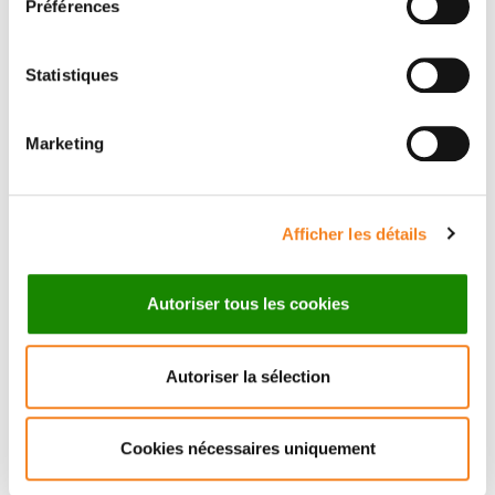
Préférences
Statistiques
Suivez l'Institut Curie
Marketing
Retrouvez notre actualité sur les réseaux
Afficher les détails
sociaux et en vous inscrivant à notre newsletter.
Autoriser tous les cookies
Inscrivez-vous à la newsletter
Autoriser la sélection
Cookies nécessaires uniquement