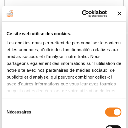
DOI :
10.1016/j.molonc.2016.01.001
Ce site web utilise des cookies.
Les cookies nous permettent de personnaliser le contenu
et les annonces, d'offrir des fonctionnalités relatives aux
Auteurs
médias sociaux et d'analyser notre trafic. Nous
partageons également des informations sur l'utilisation de
Francois-Clement Bidard, Charlotte Proudhon, Jean-
notre site avec nos partenaires de médias sociaux, de
Yves Pierga
publicité et d'analyse, qui peuvent combiner celles-ci
avec d'autres informations que vous leur avez fournies
ou qu'ils ont collectées lors de votre utilisation de leurs
services.
Sélection
Nécessaires
du
consentement