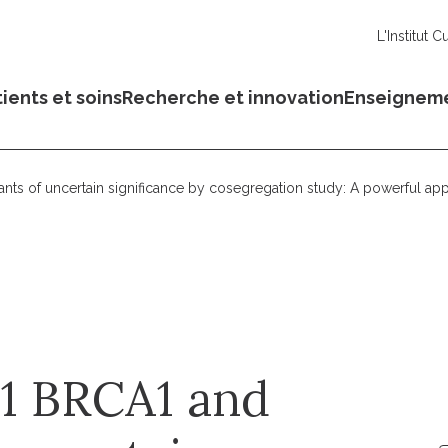
L'Institut C
ients et soins
Recherche et innovation
Enseignem
ants of uncertain significance by cosegregation study: A powerful ap
101 BRCA1 and