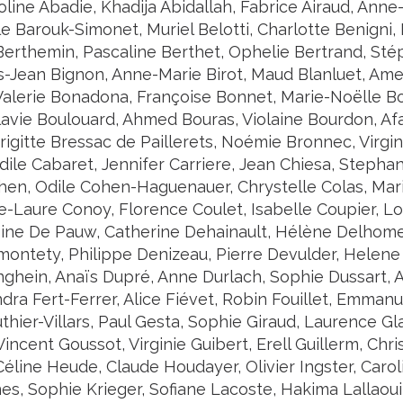
roline Abadie, Khadija Abidallah, Fabrice Airaud, Anne
Barouk-Simonet, Muriel Belotti, Charlotte Benigni, P
 Berthemin, Pascaline Berthet, Ophelie Bertrand, St
es-Jean Bignon, Anne-Marie Birot, Maud Blanluet, Ame
alerie Bonadona, Françoise Bonnet, Marie-Noëlle 
Flavie Boulouard, Ahmed Bouras, Violaine Bourdon, Af
rigitte Bressac de Paillerets, Noémie Bronnec, Virgi
dile Cabaret, Jennifer Carriere, Jean Chiesa, Stephan
hen, Odile Cohen-Haguenauer, Chrystelle Colas, Mar
-Laure Conoy, Florence Coulet, Isabelle Coupier, Loui
oine De Pauw, Catherine Dehainault, Hélène Delhome
ontety, Philippe Denizeau, Pierre Devulder, Helene
nghein, Anaïs Dupré, Anne Durlach, Sophie Dussart, 
ndra Fert-Ferrer, Alice Fiévet, Robin Fouillet, Emma
hier-Villars, Paul Gesta, Sophie Giraud, Laurence Gla
incent Goussot, Virginie Guibert, Erell Guillerm, Ch
Céline Heude, Claude Houdayer, Olivier Ingster, Caro
nes, Sophie Krieger, Sofiane Lacoste, Hakima Lallaoui