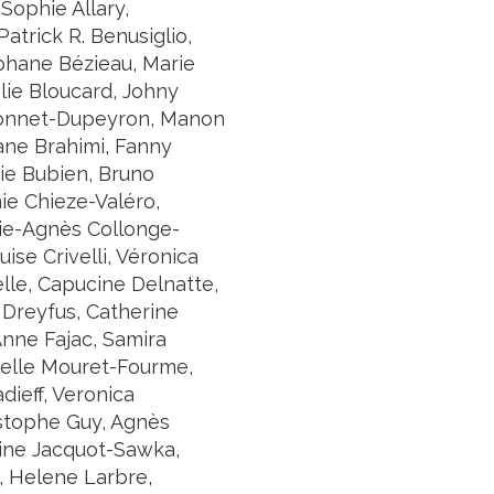
-Sophie Allary,
atrick R. Benusiglio,
éphane Bézieau, Marie
lie Bloucard, Johny
Bonnet-Dupeyron, Manon
ane Brahimi, Fanny
nie Bubien, Bruno
ie Chieze-Valéro,
ie-Agnès Collonge-
se Crivelli, Véronica
lle, Capucine Delnatte,
 Dreyfus, Catherine
Anne Fajac, Samira
nuelle Mouret-Fourme,
dieff, Veronica
ristophe Guy, Agnès
line Jacquot-Sawka,
, Helene Larbre,