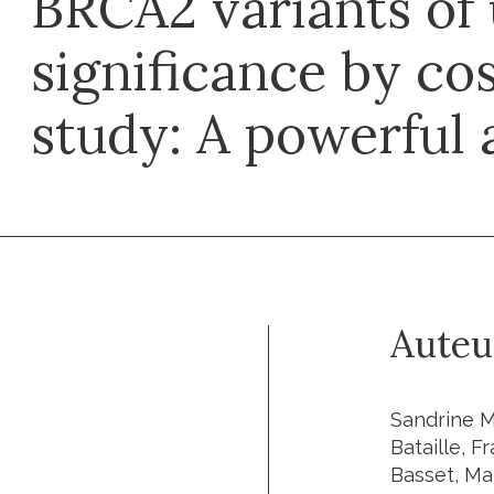
BRCA2 variants of
significance by co
study: A powerful
Auteu
Sandrine M
Bataille, F
Basset, Mat