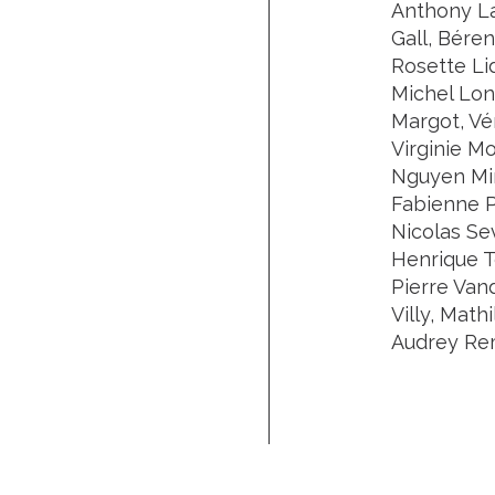
Anthony La
Gall, Bére
Rosette Li
Michel Long
Margot, Vér
Virginie Mo
Nguyen Min
Fabienne Pr
Nicolas Se
Henrique Te
Pierre Van
Villy, Math
Audrey Rem