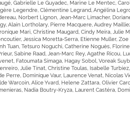
ugé, Gabrielle Le Guyadec, Marine Le Mentec, Caroli
ngère Legendre, Clémentine Legrand, Angélina Legro
dereau, Norbert Lignon, Jean-Marc Limacher, Doriane
y, Alain Lortholary, Pierre Macquere, Audrey Maillie
onique Mari, Christine Maugard, Cindy Meira, Julie M
ncoutier, Jessica Moretta-Serra, Etienne Muller, Zoe
h Tuan, Tetsuro Noguchi, Catherine Noguès, Florine 
ieur, Sabine Raad, Jean-Marc Rey, Agathe Ricou, Luci
venet, Fatoumata Simaga, Hagay Sobol, Voreak Suyb
nreiro, Julie Tinat, Christine Toulas, Isabelle Turb
de Perre, Dominique Vaur, Laurence Venat, Nicolas Vi
ilde Warcoin, Alice Yvard, Helene Zattara, Olivier Car
enieras, Nadia Boutry-Kryza, Laurent Castéra, Do