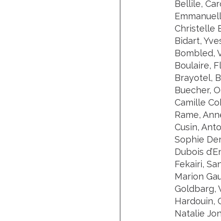
Bellile, Ca
Emmanuelle 
Christelle
Bidart, Yv
Bombled, V
Boulaire, 
Brayotel, B
Buecher, O
Camille Co
Rame, Anne
Cusin, Ant
Sophie Dem
Dubois d’E
Fekairi, Sa
Marion Gaut
Goldbarg, V
Hardouin, 
Natalie Jo