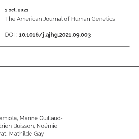
1 oct. 2021
The American Journal of Human Genetics
DOI :
10.1016/j.ajhg.2021.09.003
miola, Marine Guillaud-
Adrien Buisson, Noémie
vat, Mathilde Gay-