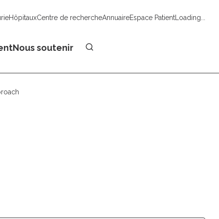
urie
Hôpitaux
Centre de recherche
Annuaire
Espace Patient
Loading...
Faire un don
ent
Nous soutenir
proach