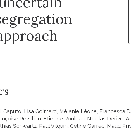
 uncertain
segregation
 approach
rs
. Caputo, Lisa Golmard, Mélanie Léone, Francesca Da
rançoise Revillion, Etienne Rouleau, Nicolas Derive, 
hias Schwartz, Paul Vilquin, Celine Garrec, Maud Pri