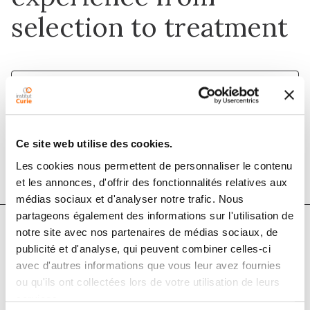
selection to treatment
1 juin 2021
Cancer/Radiothérapie
Ce site web utilise des cookies.
DOI :
10.1016/j.canrad.2021.01.005
Les cookies nous permettent de personnaliser le contenu
et les annonces, d'offrir des fonctionnalités relatives aux
médias sociaux et d'analyser notre trafic. Nous
partageons également des informations sur l'utilisation de
notre site avec nos partenaires de médias sociaux, de
Auteurs
publicité et d'analyse, qui peuvent combiner celles-ci
avec d'autres informations que vous leur avez fournies
ou qu'ils ont collectées lors de votre utilisation de leurs
P. Loap, A. Beddok, K.I. Cao, F. Goudjil, A. Fourquet, R.
services.
Dendale, Y. Kirova