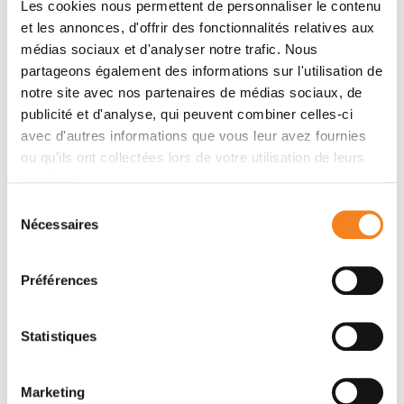
Jacqueline Duffour, Françoise Desseigne, Chrystelle
Les cookies nous permettent de personnaliser le contenu
Colas, Pascal Pujol, Sophie Lejeune, Catherine Dugast,
et les annonces, d'offrir des fonctionnalités relatives aux
Bruno Buecher, Laurence Faivre, Dominique Leroux,
médias sociaux et d'analyser notre trafic. Nous
Paul Gesta, Isabelle Coupier, Rosine Guimbaud,
partageons également des informations sur l'utilisation de
Pascaline Berthet, Sylvie Manouvrier, Estelle Cauchin,
notre site avec nos partenaires de médias sociaux, de
Fabienne Prieur, Pierre Laurent-Puig, Marine Lebrun,
publicité et d'analyse, qui peuvent combiner celles-ci
avec d'autres informations que vous leur avez fournies
Philippe Jonveaux, Jean Chiesa, Olivier Caron, Marie-
ou qu'ils ont collectées lors de votre utilisation de leurs
Emmanuelle Morin-Meschin, Florence Polycarpe-
services.
Osaer, Sophie Giraud, Aziz Zaanan, Delphine Bonnet,
Ludovic Mansuy, Valérie Bonadona, Salima El
Sélection
Nécessaires
Chehadeh, François Duhoux, Marion Gauthier-Villars,
du
Jean-Christophe Saurin, Marie- Agnès Collonge-
consentement
Rame, Laurence Brugières, Qing Wang, Brigitte
Préférences
Bressac-de Paillerets, Jean-Marc Rey, Christine
Toulas, Marie-Pierre Buisine, Myriam Bronner, Joanna
Statistiques
Sokolowska, Agnès Hardouin, Anne-Françoise
Cailleux, Hakim Sebaoui, Julien Blot, Julie Tinat,
Jacques Benichou, Thierry Frebourg
Marketing