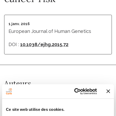
1 janv. 2016
European Journal of Human Genetics
DOI :
10.1038/ejhg.2015.72
Auteurs
Stéphanie Baert-Desurmont, Françoise Charbonnier,
Estelle Houivet, Lorena Ippolito, Jacques Mauillon,
Ce site web utilise des cookies.
Marion Bougeard, Caroline Abadie, David Malka,