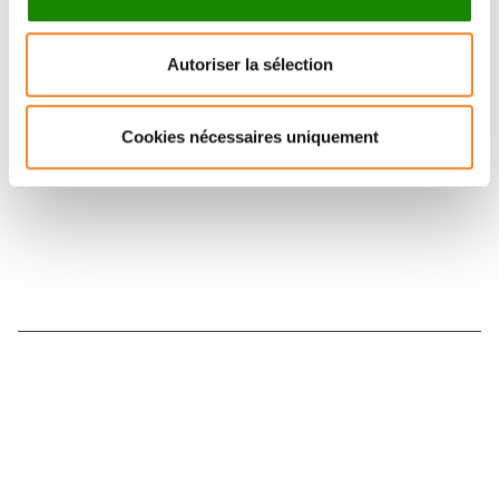
Suivez l'Institut Curie
Autoriser la sélection
Retrouvez notre actualité sur les réseaux
sociaux et en vous inscrivant à notre newsletter.
Cookies nécessaires uniquement
Inscrivez-vous à la newsletter
Nous contacter
Nous rejoindre
Annuaire