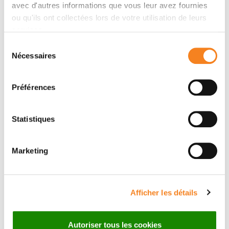
avec d'autres informations que vous leur avez fournies
Proudhon, Anne Vincent-Salomon, Ivan Bièche, Jean-
ou qu'ils ont collectées lors de votre utilisation de leurs
Yves Pierga, Bruno Buecher, Aurélia Meurisse, Éric
services.
François, Romain Cohen, Marine Jary, Véronique
Sélection
Vendrely, Emmanuelle Samalin, Farid El Hajbi, Nabil
Nécessaires
du
Baba-Hamed, Christophe Borg, François-Clément
consentement
Bidard, Stefano Kim
Préférences
Statistiques
Marketing
Afficher les détails
Autoriser tous les cookies