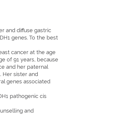
r and diffuse gastric
DH1
genes. To the best
east cancer at the age
age of 91 years, because
ece and her paternal
 Her sister and
ral genes associated
DH1
pathogenic
cis
ounselling and