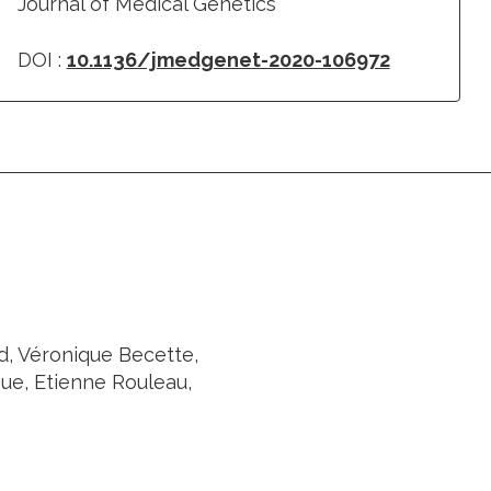
Journal of Medical Genetics
DOI :
10.1136/jmedgenet-2020-106972
d, Véronique Becette,
que, Etienne Rouleau,