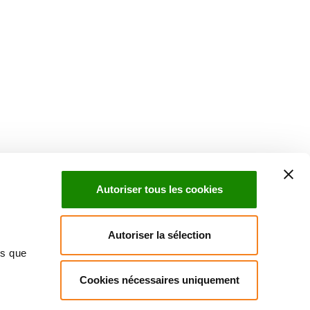
Suivez l'Institut Curie
 sociaux et en vous inscrivant à notre newsletter.
Autoriser tous les cookies
Inscrivez-vous à la newsletter
Autoriser la sélection
ns que
Cookies nécessaires uniquement
ndre
Annuaire
Actualités
Droits du patient
Presse