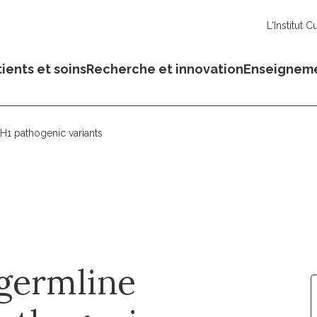
L'Institut C
ients et soins
Recherche et innovation
Enseignem
1 pathogenic variants
germline