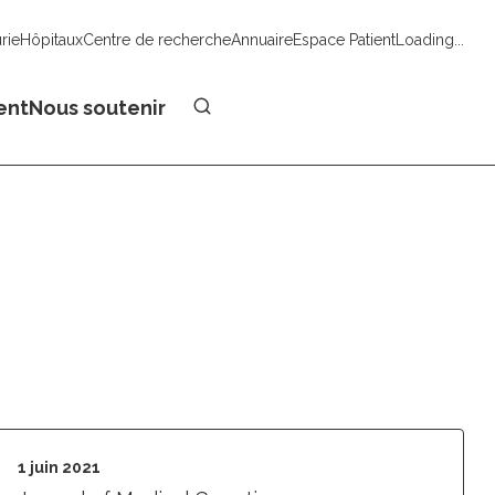
urie
Hôpitaux
Centre de recherche
Annuaire
Espace Patient
Loading...
Faire un don
ent
Nous soutenir
1 juin 2021