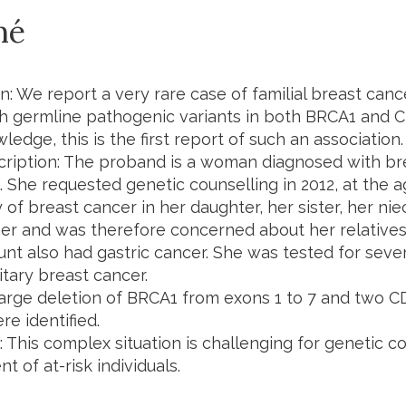
mé
n: We report a very rare case of familial breast cance
th germline pathogenic variants in both
BRCA1
and
C
ledge, this is the first report of such an association.
cription: The proband is a woman diagnosed with br
. She requested genetic counselling in 2012, at the 
y of breast cancer in her daughter, her sister, her ni
r and was therefore concerned about her relatives.
unt also had gastric cancer. She was tested for seve
tary breast cancer.
large deletion of
BRCA1
from exons 1 to 7 and two
C
re identified.
 This complex situation is challenging for genetic c
 of at-risk individuals.