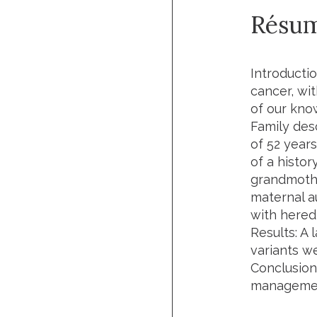
Résu
Introductio
cancer, wi
of our know
Family des
of 52 years
of a histor
grandmothe
maternal a
with heredi
Results: A 
variants we
Conclusion:
management