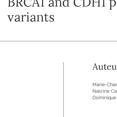
BRCA1 and CDH1 p
variants
Auteu
Marie-Char
Nasrine Ca
Dominique