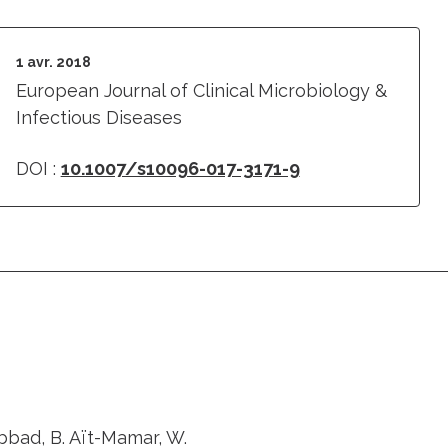
1 avr. 2018
European Journal of Clinical Microbiology &
Infectious Diseases
DOI :
10.1007/s10096-017-3171-9
Nebbad, B. Aït-Mamar, W.