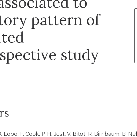
associated to
ory pattern of
ated
ospective study
rs
 D. Lobo, F. Cook, P. H. Jost, V. Bitot, R. Birnbaum, B. 