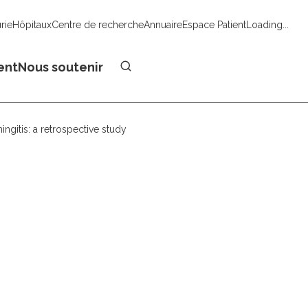
urie
Hôpitaux
Centre de recherche
Annuaire
Espace Patient
Loading...
Faire un don
ent
Nous soutenir
ngitis: a retrospective study