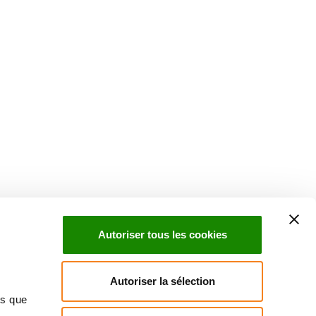
Suivez l'Institut Curie
 sociaux et en vous inscrivant à notre newsletter.
Autoriser tous les cookies
Inscrivez-vous à la newsletter
Autoriser la sélection
ns que