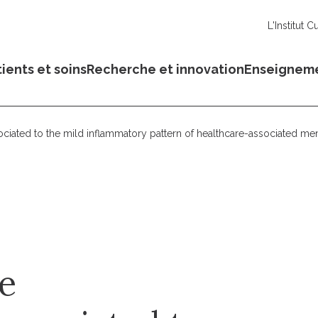
L'Institut C
ients et soins
Recherche et innovation
Enseignem
iated to the mild inflammatory pattern of healthcare-associated meni
e