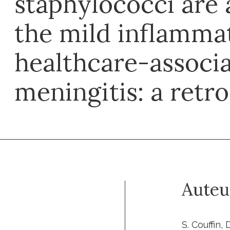
staphylococci are 
the mild inflammat
healthcare-associ
meningitis: a retr
Auteu
S. Couffin,