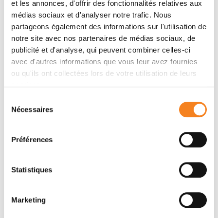
et les annonces, d'offrir des fonctionnalités relatives aux
médias sociaux et d'analyser notre trafic. Nous
partageons également des informations sur l'utilisation de
notre site avec nos partenaires de médias sociaux, de
publicité et d'analyse, qui peuvent combiner celles-ci
avec d'autres informations que vous leur avez fournies
ou qu'ils ont collectées lors de votre utilisation de leurs
services.
Sélection
Nécessaires
du
SEBASTIAN
consentement
AMIGORENA
Préférences
Directeur de recherche
CNRS
Statistiques
Marketing