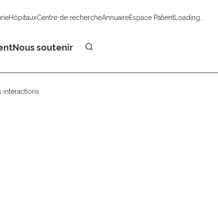
urie
Hôpitaux
Centre de recherche
Annuaire
Espace Patient
Loading...
Faire un don
ent
Nous soutenir
 interactions