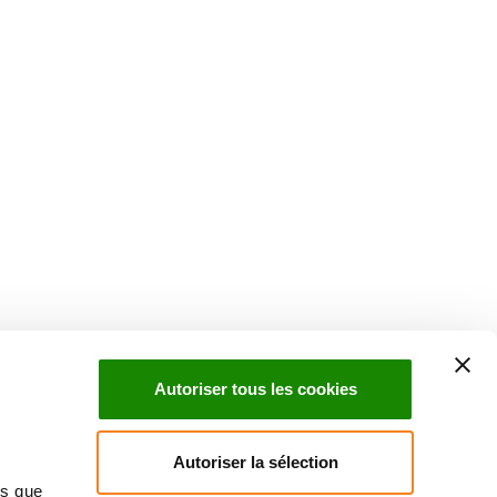
Suivez l'Institut Curie
 sociaux et en vous inscrivant à notre newsletter.
Autoriser tous les cookies
Inscrivez-vous à la newsletter
Autoriser la sélection
ns que