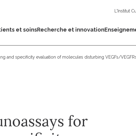
L'Institut C
ients et soins
Recherche et innovation
Enseignem
ng and specificity evaluation of molecules disturbing VEGFs/VEGFRs
noassays for