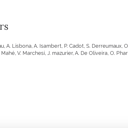
rs
gau, A. Lisbona, A. Isambert, P. Cadot, S. Derreumaux, O.
 Mahé, V. Marchesi, J. mazurier, A. De Oliveira, O. Phar
Retrouvez notre actualité sur les réseaux