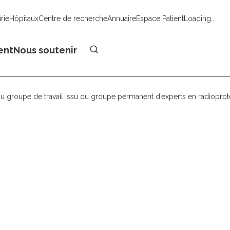
urie
Hôpitaux
Centre de recherche
Annuaire
Espace Patient
Loading...
Faire un don
ent
Nous soutenir
 groupe de travail issu du groupe permanent d’experts en radioprote