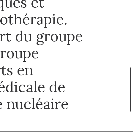
ques et
iothérapie.
rt du groupe
groupe
ts en
édicale de
é nucléaire