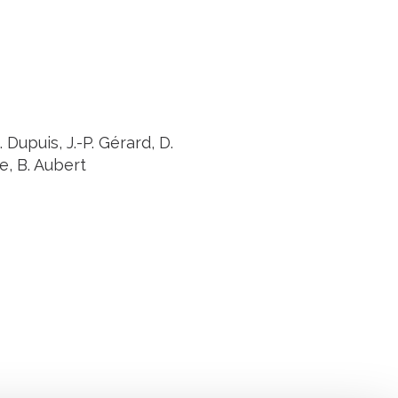
 Dupuis, J.-P. Gérard, D.
e, B. Aubert
Suivez l'Institut Curie
 sociaux et en vous inscrivant à notre newsletter.