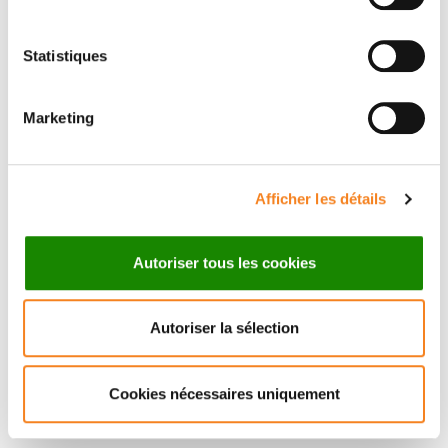
Statistiques
Suivez l'Institut Curie
Marketing
Retrouvez notre actualité sur les réseaux
sociaux et en vous inscrivant à notre newsletter.
Afficher les détails
Inscrivez-vous à la newsletter
Autoriser tous les cookies
Autoriser la sélection
Cookies nécessaires uniquement
Nous contacter