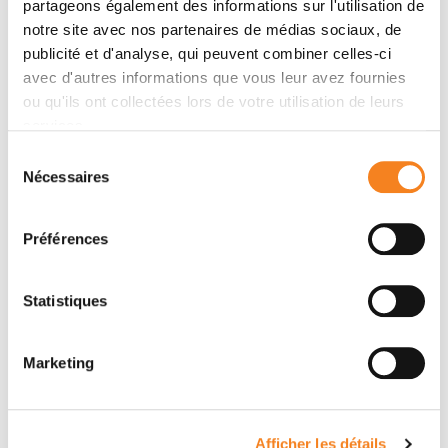
partageons également des informations sur l'utilisation de
notre site avec nos partenaires de médias sociaux, de
Auteurs
publicité et d'analyse, qui peuvent combiner celles-ci
avec d'autres informations que vous leur avez fournies
ou qu'ils ont collectées lors de votre utilisation de leurs
François-Xavier Nouhaud, Jean-Christophe Bernhard,
services.
Pierre Bigot, Zine-Eddine Khene, François Audenet,
Herve Lang, Sebastien Bergerat, Guillaume Fraisse,
Sélection
Nécessaires
du
Nicolas Grenier, François Cornelis, Cosmina Nedelcu,
consentement
Sofiane Béjar, Gaëlle Fromont-Hankard, Yves Allory,
Véronique Lindner, Virginie Verkarre, Laurent Daniel,
Préférences
Mokrane Yacoub, Jean-Michel Correas, Arnaud
Méjean, Nathalie Rioux-Leclercq, Karim Bensalah
Statistiques
Marketing
Afficher les détails