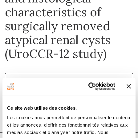
characteristics of
surgically removed
atypical renal cysts
(UroCCR-12 study)
1 oct. 2018
World Journal of Urology
DOI :
10.1007/s00345-018-2307-6
Ce site web utilise des cookies.
Les cookies nous permettent de personnaliser le contenu
et les annonces, d'offrir des fonctionnalités relatives aux
médias sociaux et d'analyser notre trafic. Nous