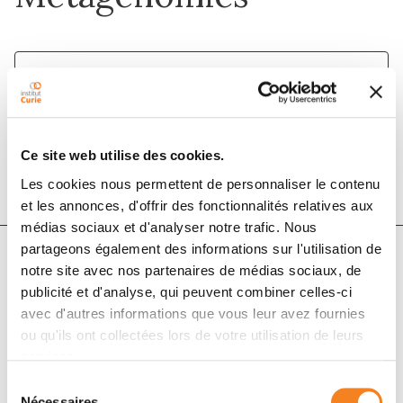
1 juin 2019
Journal of Computational Biology
DOI :
10.1089/cmb.2018.0174
Ce site web utilise des cookies.
Les cookies nous permettent de personnaliser le contenu
et les annonces, d'offrir des fonctionnalités relatives aux
médias sociaux et d'analyser notre trafic. Nous
partageons également des informations sur l'utilisation de
notre site avec nos partenaires de médias sociaux, de
Auteurs
publicité et d'analyse, qui peuvent combiner celles-ci
avec d'autres informations que vous leur avez fournies
ou qu'ils ont collectées lors de votre utilisation de leurs
Romain Menegaux, Jean-Philippe Vert
services.
Sélection
Nécessaires