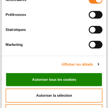
du
consentement
Préférences
Statistiques
Marketing
Suivez l'Institut Curie
Afficher les détails
Retrouvez notre actualité sur les réseaux
sociaux et en vous inscrivant à notre newsletter.
Autoriser tous les cookies
Inscrivez-vous à la newsletter
Autoriser la sélection