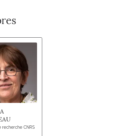
res
IA
EAU
de recherche CNRS