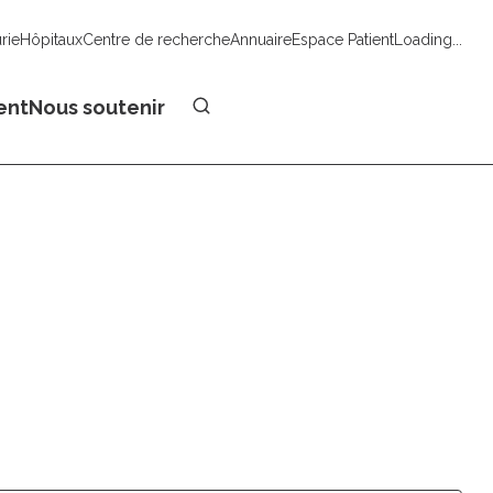
urie
Hôpitaux
Centre de recherche
Annuaire
Espace Patient
Loading...
Faire un don
ent
Nous soutenir