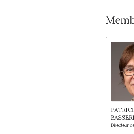
Memb
PATRIC
BASSER
Directeur 