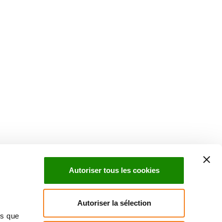
Suivez l'Institut Curie
 sociaux et en vous inscrivant à notre newsletter.
Autoriser tous les cookies
Inscrivez-vous à la newsletter
Autoriser la sélection
ns que