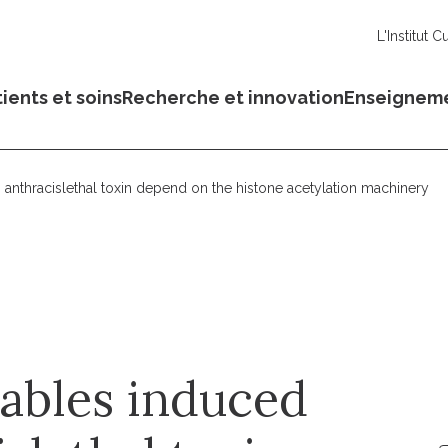
L'Institut C
ients et soins
Recherche et innovation
Enseignem
s anthracislethal toxin depend on the histone acetylation machinery
cables induced