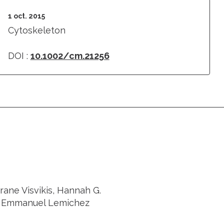
1 oct. 2015
Cytoskeleton
DOI :
10.1002/cm.21256
rane Visvikis, Hannah G.
u, Emmanuel Lemichez