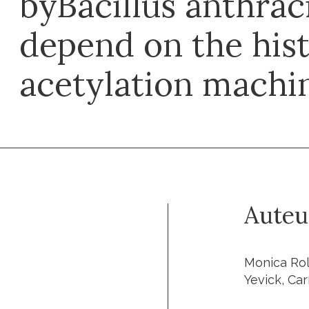
byBacillus anthraci
depend on the his
acetylation machi
Auteu
Monica Rola
Yevick, Ca