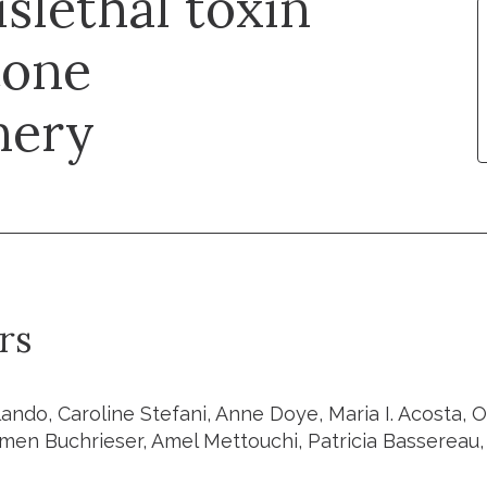
slethal toxin
tone
nery
rs
ndo, Caroline Stefani, Anne Doye, Maria I. Acosta, O
rmen Buchrieser, Amel Mettouchi, Patricia Basserea