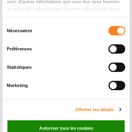
Auteurs
avec d'autres informations que vous leur avez fournies
ou qu'ils ont collectées lors de votre utilisation de leurs
services.
Patrick Torbey, Elodie Thierion, Samuel Collombet,
Sélection
Anne de Cian, Carole Desmarquet-Trin-Dinh, Mathilde
Nécessaires
du
Dura, Jean-Paul Concordet, Patrick Charnay, Pascale
consentement
Gilardi-Hebenstreit
Préférences
Statistiques
Marketing
Afficher les détails
Autoriser tous les cookies