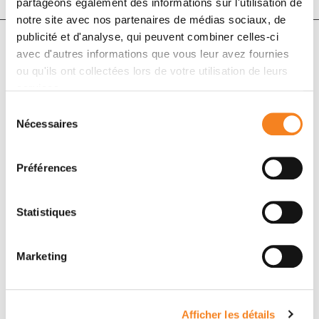
partageons également des informations sur l'utilisation de
notre site avec nos partenaires de médias sociaux, de
publicité et d'analyse, qui peuvent combiner celles-ci
avec d'autres informations que vous leur avez fournies
Auteurs
ou qu'ils ont collectées lors de votre utilisation de leurs
services.
Michelino De Laurentiis, Simona Borstnar, Mario
Sélection
Nécessaires
Campone, Ellen Warner, Javier Salvador Bofill, William
du
Jacot, Susan Dent, Miguel Martin, Alistair Ring, Paul
consentement
Cottu, Janice Lu, Eva Ciruelos, Hamdy A. Azim, Sanjoy
Préférences
Chatterjee, Katie Zhou, Jiwen Wu, Lakshmi Menon-
Singh, Claudio Zamagni
Statistiques
Marketing
Afficher les détails