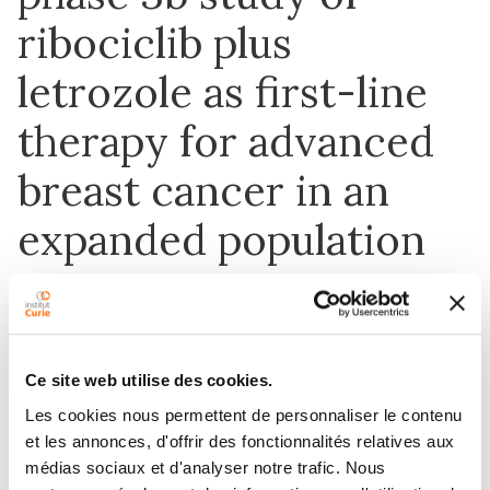
ribociclib plus
letrozole as first-line
therapy for advanced
breast cancer in an
expanded population
1 janv. 2022
Breast Cancer Research and Treatment
Ce site web utilise des cookies.
Les cookies nous permettent de personnaliser le contenu
DOI :
10.1007/s10549-021-06374-6
et les annonces, d'offrir des fonctionnalités relatives aux
médias sociaux et d'analyser notre trafic. Nous