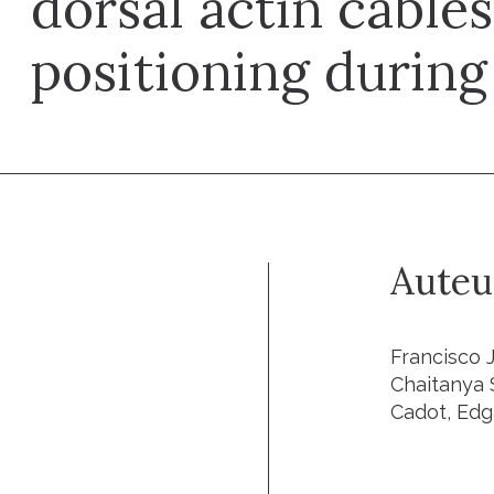
dorsal actin cables
positioning during
Auteu
Francisco 
Chaitanya S
Cadot, Edg