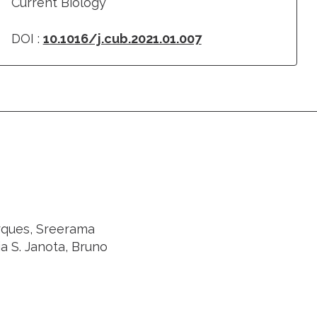
Current Biology
DOI :
10.1016/j.cub.2021.01.007
arques, Sreerama
ia S. Janota, Bruno