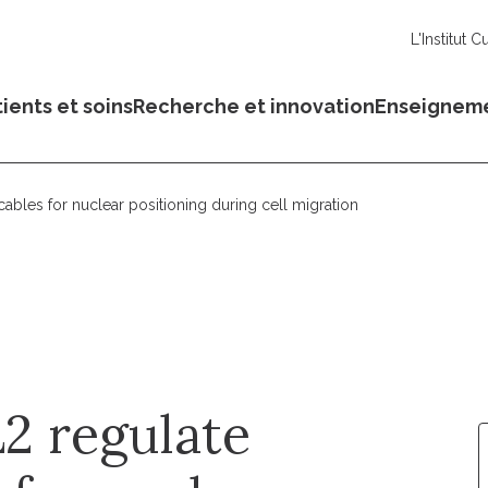
L'Institut C
ients et soins
Recherche et innovation
Enseignem
ables for nuclear positioning during cell migration
2 regulate