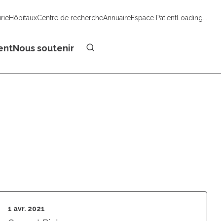
urie
Hôpitaux
Centre de recherche
Annuaire
Espace Patient
Loading...
Faire un don
ent
Nous soutenir
1 avr. 2021