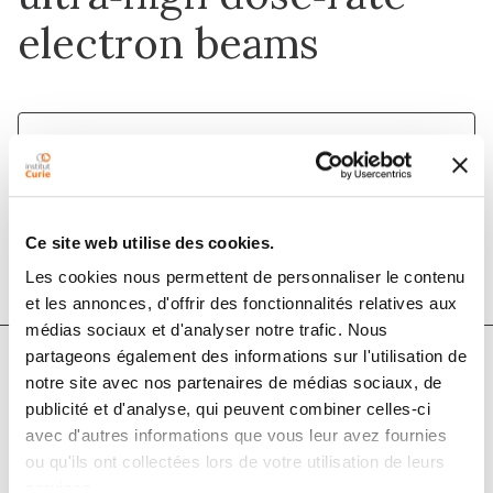
electron beams
1 juil. 2022
Medical Physics
DOI :
10.1002/mp.15675
Ce site web utilise des cookies.
Les cookies nous permettent de personnaliser le contenu
et les annonces, d'offrir des fonctionnalités relatives aux
médias sociaux et d'analyser notre trafic. Nous
partageons également des informations sur l'utilisation de
notre site avec nos partenaires de médias sociaux, de
Auteurs
publicité et d'analyse, qui peuvent combiner celles-ci
avec d'autres informations que vous leur avez fournies
Marco Cavallone, Patrik Gonçalves Jorge, Raphaël
ou qu'ils ont collectées lors de votre utilisation de leurs
services.
Moeckli, Claude Bailat, Alessandro Flacco, Yolanda