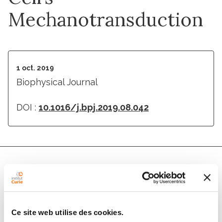
Mechanotransduction
1 oct. 2019
Biophysical Journal
DOI :
10.1016/j.bpj.2019.08.042
Auteurs
Francesco Gianoli, Thomas Risler, Andrei S. Kozlov
Ce site web utilise des cookies.