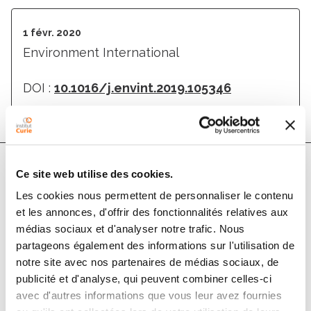
1 févr. 2020
Environment International
DOI :
10.1016/j.envint.2019.105346
Ce site web utilise des cookies.
Auteurs
Les cookies nous permettent de personnaliser le contenu
et les annonces, d'offrir des fonctionnalités relatives aux
Stella Koutros, Manolis Kogevinas, Melissa C. Friesen,
médias sociaux et d'analyser notre trafic. Nous
partageons également des informations sur l'utilisation de
Patricia A. Stewart, Dalsu Baris, Margaret R. Karagas,
notre site avec nos partenaires de médias sociaux, de
Molly Schwenn, Alison Johnson, G.M. Monawar
publicité et d'analyse, qui peuvent combiner celles-ci
Hosain, Consol Serra, Adonina Tardon, Alfredo
avec d'autres informations que vous leur avez fournies
Carrato, Reina Garcia-Closas, Lee E. Moore, Michael