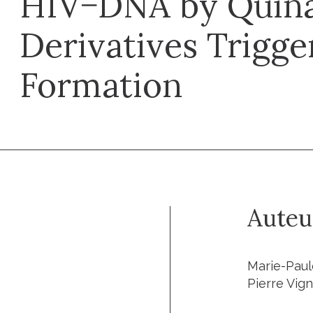
HIV−DNA by Quina
Derivatives Trigge
Formation
Auteu
Marie-Paul
Pierre Vig