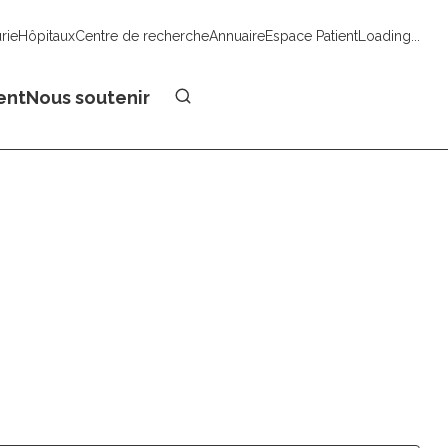
urie
Hôpitaux
Centre de recherche
Annuaire
Espace Patient
Loading...
Faire un don
ent
Nous soutenir