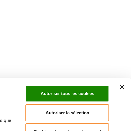
Suivez l'Institut Curie
 sociaux et en vous inscrivant à notre newsletter.
Autoriser tous les cookies
Inscrivez-vous à la newsletter
Autoriser la sélection
ns que