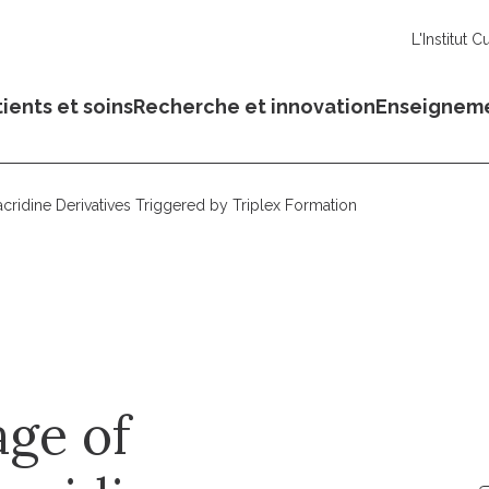
L'Institut C
ients et soins
Recherche et innovation
Enseignem
ridine Derivatives Triggered by Triplex Formation
age of