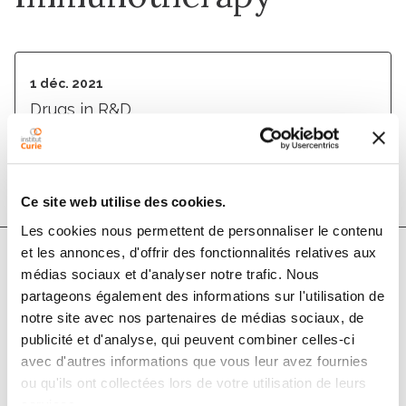
1 déc. 2021
Drugs in R&D
DOI :
10.1007/s40268-021-00362-3
Ce site web utilise des cookies.
Les cookies nous permettent de personnaliser le contenu
et les annonces, d'offrir des fonctionnalités relatives aux
médias sociaux et d'analyser notre trafic. Nous
Auteurs
partageons également des informations sur l'utilisation de
notre site avec nos partenaires de médias sociaux, de
Pauline Vaflard, Xavier Paoletti, Vincent Servois,
publicité et d'analyse, qui peuvent combiner celles-ci
avec d'autres informations que vous leur avez fournies
Patricia Tresca, Elvire Pons-Tostivint, Marie-Paule
ou qu'ils ont collectées lors de votre utilisation de leurs
Sablin, Francesco Ricci, Delphine Loirat, Ségolène
services.